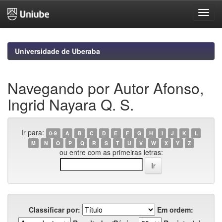
Skip
navigation
Universidade de Uberaba
Navegando por Autor Afonso,
Ingrid Nayara Q. S.
Ir para:
0-9
A
B
C
D
E
F
G
H
I
J
K
L
M
N
O
P
Q
R
S
T
U
V
W
X
Y
Z
ou entre com as primeiras letras:
Classificar por:
Em ordem: