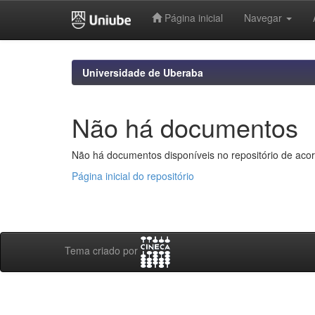
Página inicial
Navegar
Skip
navigation
Universidade de Uberaba
Não há documentos
Não há documentos disponíveis no repositório de acor
Página inicial do repositório
Tema criado por