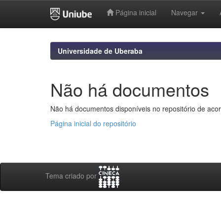
Página inicial
Navegar
Skip
navigation
Universidade de Uberaba
Não há documentos
Não há documentos disponíveis no repositório de acor
Página inicial do repositório
Tema criado por