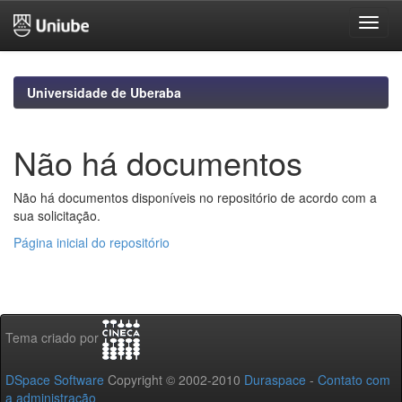
Skip
navigation
Universidade de Uberaba
Não há documentos
Não há documentos disponíveis no repositório de acordo com a
sua solicitação.
Página inicial do repositório
Tema criado por
DSpace Software
Copyright © 2002-2010
Duraspace
-
Contato com
a administração