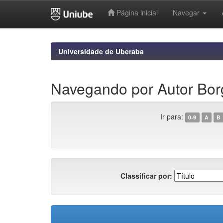
Página inicial
Navegar
Skip
navigation
Universidade de Uberaba
Navegando por Autor Borg
Ir para:
0-9
A
B
Classificar por: