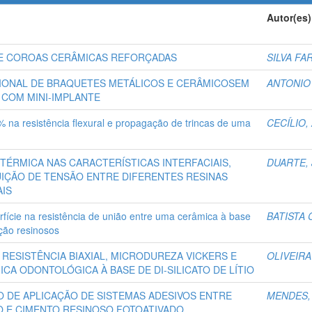
Autor(es)
DE COROAS CERÂMICAS REFORÇADAS
SILVA FA
CIONAL DE BRAQUETES METÁLICOS E CERÂMICOSEM
ANTONIO
COM MINI-IMPLANTE
% na resistência flexural e propagação de trincas de uma
CECÍLIO
TÉRMICA NAS CARACTERÍSTICAS INTERFACIAIS,
DUARTE,
BUIÇÃO DE TENSÃO ENTRE DIFERENTES RESINAS
IS
fície na resistência de união entre uma cerâmica à base
BATISTA 
ção resinosos
 RESISTÊNCIA BIAXIAL, MICRODUREZA VICKERS E
OLIVEIRA
A ODONTOLÓGICA À BASE DE DI-SILICATO DE LÍTIO
O DE APLICAÇÃO DE SISTEMAS ADESIVOS ENTRE
MENDES,
IO E CIMENTO RESINOSO FOTOATIVADO