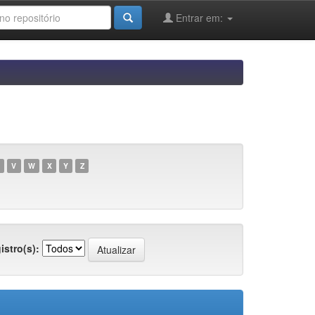
Entrar em:
V
W
X
Y
Z
istro(s):