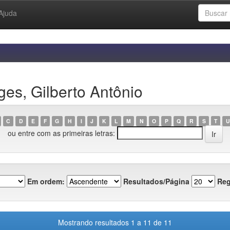
Ajuda
es, Gilberto Antônio
C
D
E
F
G
H
I
J
K
L
M
N
O
P
Q
R
S
T
U
ou entre com as primeiras letras:
Em ordem:
Resultados/Página
Reg
Mostrando resultados 1 a 11 de 11