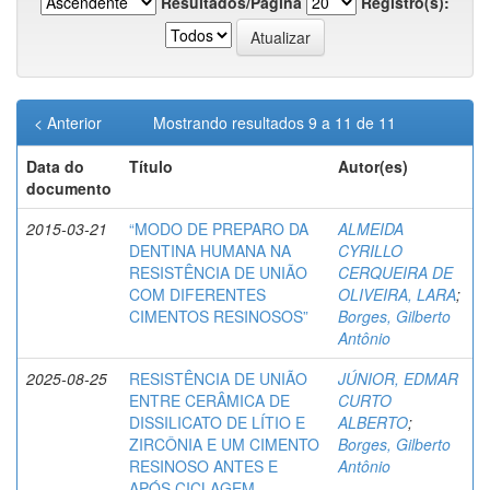
Resultados/Página
Registro(s):
< Anterior
Mostrando resultados 9 a 11 de 11
Data do
Título
Autor(es)
documento
2015-03-21
“MODO DE PREPARO DA
ALMEIDA
DENTINA HUMANA NA
CYRILLO
RESISTÊNCIA DE UNIÃO
CERQUEIRA DE
COM DIFERENTES
OLIVEIRA, LARA
;
CIMENTOS RESINOSOS”
Borges, Gilberto
Antônio
2025-08-25
RESISTÊNCIA DE UNIÃO
JÚNIOR, EDMAR
ENTRE CERÂMICA DE
CURTO
DISSILICATO DE LÍTIO E
ALBERTO
;
ZIRCÔNIA E UM CIMENTO
Borges, Gilberto
RESINOSO ANTES E
Antônio
APÓS CICLAGEM