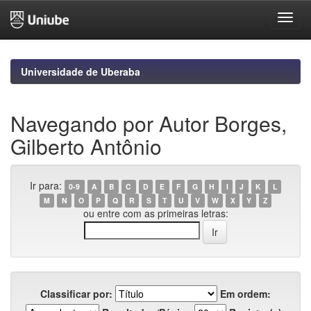
Skip
navigation
Universidade de Uberaba
Navegando por Autor Borges,
Gilberto Antônio
Ir para:
0-9
A
B
C
D
E
F
G
H
I
J
K
L
M
N
O
P
Q
R
S
T
U
V
W
X
Y
Z
ou entre com as primeiras letras:
Classificar por:
Em ordem: