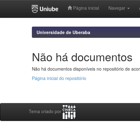
Página inicial
Navegar
Skip
navigation
Universidade de Uberaba
Não há documentos
Não há documentos disponíveis no repositório de acor
Página inicial do repositório
Tema criado por