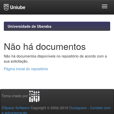
Skip
navigation
Universidade de Uberaba
Não há documentos
Não há documentos disponíveis no repositório de acordo com a
sua solicitação.
Página inicial do repositório
Tema criado por
DSpace Software
Copyright © 2002-2010
Duraspace
-
Contato com
a administração