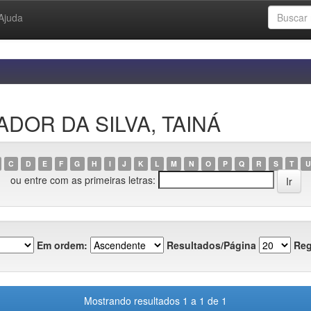
Ajuda
MADOR DA SILVA, TAINÁ
C
D
E
F
G
H
I
J
K
L
M
N
O
P
Q
R
S
T
U
ou entre com as primeiras letras:
Em ordem:
Resultados/Página
Reg
Mostrando resultados 1 a 1 de 1