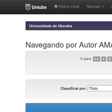
Página inicial
Navegar
Skip
navigation
Universidade de Uberaba
Navegando por Autor A
Ir para:
0-9
A
B
Classificar por: