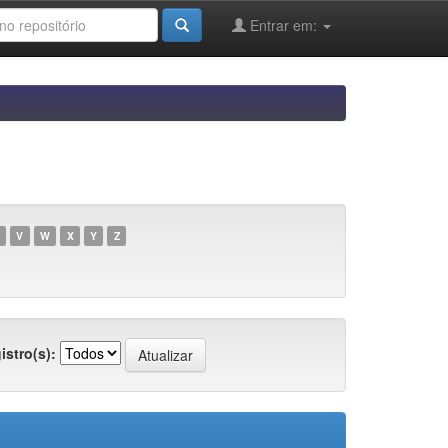
Entrar em:
V
W
X
Y
Z
istro(s):