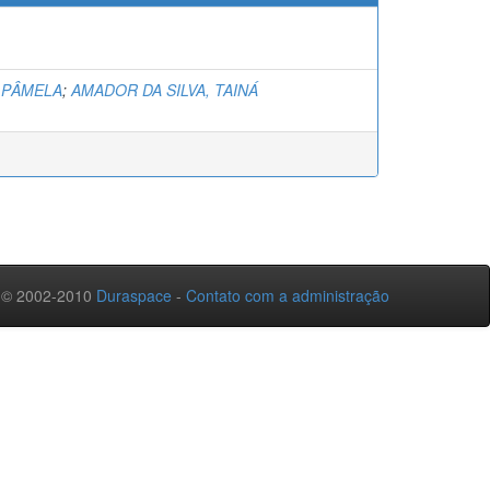
 PÂMELA
;
AMADOR DA SILVA, TAINÁ
 © 2002-2010
Duraspace
-
Contato com a administração