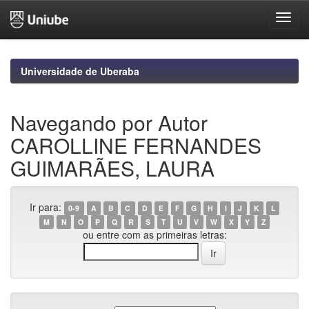
Skip
navigation
Universidade de Uberaba
Navegando por Autor
CAROLLINE FERNANDES
GUIMARÃES, LAURA
Ir para:
0-9
A
B
C
D
E
F
G
H
I
J
K
L
M
N
O
P
Q
R
S
T
U
V
W
X
Y
Z
ou entre com as primeiras letras: