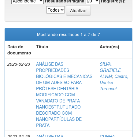
Resultados/Página
Registro(s):
Mostrando resultados 1 a 7 de 7
Data do
Título
Autor(es)
documento
2023-02-23
ANÁLISE DAS
SILVA,
PROPRIEDADES
GRAZIELE
BIOLÓGICAS E MECÂNICAS
ALVIM
;
Castro,
DE UM ADESIVO PARA
Denise
PRÓTESE DENTÁRIA
Tornavoi
MODIFICADO COM
VANADATO DE PRATA
NANOESTRUTURADO
DECORADO COM
NANOPARTÍCULAS DE
PRATA
2022-02-25
ANÁLISE DAS
CUNHA,