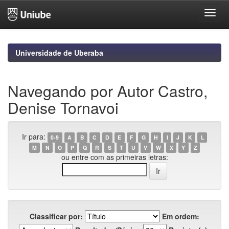
Skip
navigation
Universidade de Uberaba
Navegando por Autor Castro,
Denise Tornavoi
Ir para:
0-9
A
B
C
D
E
F
G
H
I
J
K
L
M
N
O
P
Q
R
S
T
U
V
W
X
Y
Z
ou entre com as primeiras letras:
Classificar por:
Em ordem: