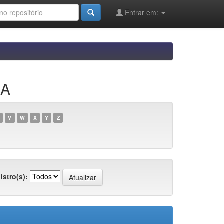
Entrar em:
RA
V
W
X
Y
Z
istro(s):