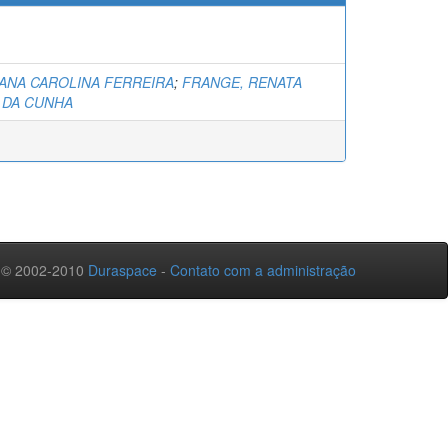
 ANA CAROLINA FERREIRA
;
FRANGE, RENATA
 DA CUNHA
 © 2002-2010
Duraspace
-
Contato com a administração