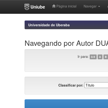
Página inicial
Navegar
Skip
navigation
Universidade de Uberaba
Navegando por Autor 
Ir para:
0-9
A
B
Classificar por: