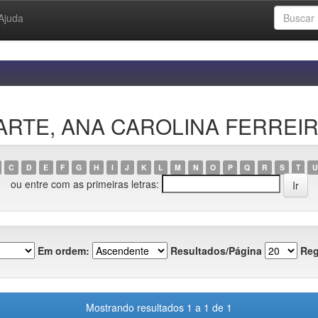
Ajuda
DUARTE, ANA CAROLINA FERREI
C
D
E
F
G
H
I
J
K
L
M
N
O
P
Q
R
S
T
U
ou entre com as primeiras letras:
Em ordem:
Resultados/Página
Reg
Mostrando resultados 1 a 1 de 1