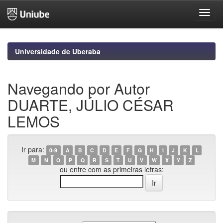
Skip
navigation
Universidade de Uberaba
Navegando por Autor
DUARTE, JÚLIO CÉSAR
LEMOS
Ir para:
0-9
A
B
C
D
E
F
G
H
I
J
K
L
M
N
O
P
Q
R
S
T
U
V
W
X
Y
Z
ou entre com as primeiras letras: