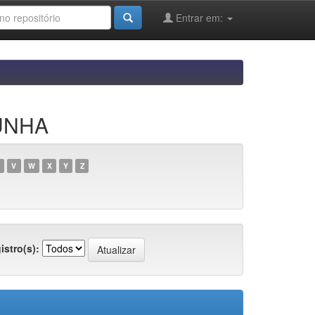
Entrar em:
CUNHA
V
W
X
Y
Z
istro(s):