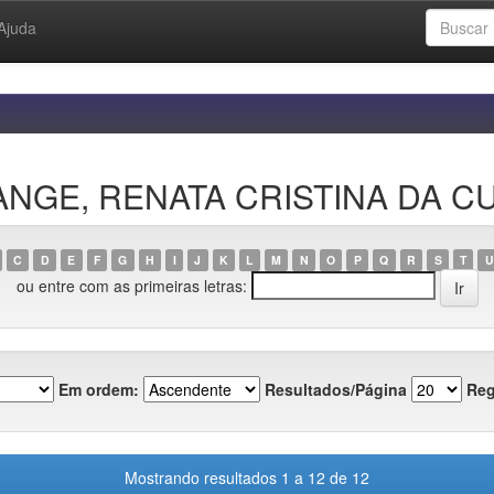
Ajuda
FRANGE, RENATA CRISTINA DA 
C
D
E
F
G
H
I
J
K
L
M
N
O
P
Q
R
S
T
U
ou entre com as primeiras letras:
Em ordem:
Resultados/Página
Reg
Mostrando resultados 1 a 12 de 12