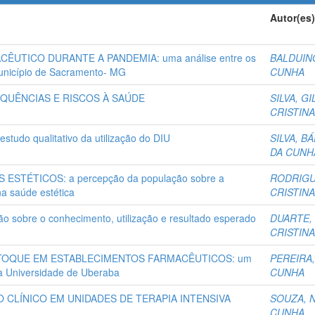
Autor(es)
TICO DURANTE A PANDEMIA: uma análise entre os
BALDUIN
unicípio de Sacramento- MG
CUNHA
QUÊNCIAS E RISCOS À SAÚDE
SILVA, G
CRISTIN
udo qualitativo da utilização do DIU
SILVA, B
DA CUNH
TÉTICOS: a percepção da população sobre a
RODRIGU
na saúde estética
CRISTIN
sobre o conhecimento, utilização e resultado esperado
DUARTE,
CRISTIN
STOQUE EM ESTABLECIMENTOS FARMACÊUTICOS: um
PEREIRA
a Universidade de Uberaba
CUNHA
 CLÍNICO EM UNIDADES DE TERAPIA INTENSIVA
SOUZA, 
CUNHA