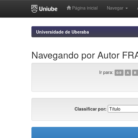
Página inicial
Navegar
Skip
navigation
Universidade de Uberaba
Navegando por Autor 
Ir para:
0-9
A
B
Classificar por: