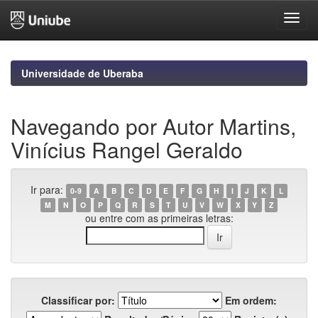
Skip
navigation
Universidade de Uberaba
Navegando por Autor Martins,
Vinícius Rangel Geraldo
Ir para:
0-9
A
B
C
D
E
F
G
H
I
J
K
L
M
N
O
P
Q
R
S
T
U
V
W
X
Y
Z
ou entre com as primeiras letras:
Classificar por:
Em ordem: