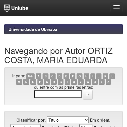
Skip
navigation
Universidade de Uberaba
Navegando por Autor ORTIZ
COSTA, MARIA EDUARDA
Ir para:
0-9
A
B
C
D
E
F
G
H
I
J
K
L
M
N
O
P
Q
R
S
T
U
V
W
X
Y
Z
ou entre com as primeiras letras:
Classificar por:
Em ordem: