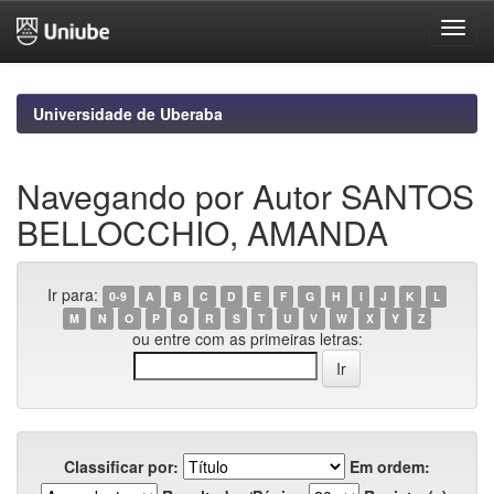
Skip
navigation
Universidade de Uberaba
Navegando por Autor SANTOS
BELLOCCHIO, AMANDA
Ir para:
0-9
A
B
C
D
E
F
G
H
I
J
K
L
M
N
O
P
Q
R
S
T
U
V
W
X
Y
Z
ou entre com as primeiras letras:
Classificar por:
Em ordem: