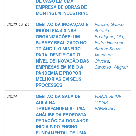
DE CASO EM UMA
EMPRESA DE OBRAS DE
MONTAGEM INDUSTRIAL
2020-12-01
GESTÃO DA INOVAÇÃO E
Pereira, Gabriel
INDÚSTRIA 4.0 NAS
Antônio
ORGANIZAÇÕES: UM
Rodrigues
;
Dib,
SURVEY REALIZADO NO
Pedro Henrique
TRIÂNGULO MINEIRO
Ataíde
;
Souza,
PARA IDENTIFICAR O
Vando de
NÍVEL DE INOVAÇÃO DAS
Oliveira
;
EMPRESAS EM MEIO A
Cardoso, Wagner
PANDEMIA E PROPOR
MELHORIAS EM SEUS
PROCESSOS
2024
GESTÃO DA SALA DE
VIANA, ALINE
AULA NA
LUCAS
TRANSPANDEMIA: UMA
BARROSO
ANÁLISE DA PROPOSTA
PEDAGÓGICA DOS ANOS
INICIAIS DO ENSINO
FUNDAMENTAL DE UMA