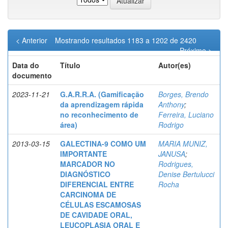
< Anterior
Mostrando resultados 1183 a 1202 de 2420
Próximo >
Data do
Título
Autor(es)
documento
2023-11-21
G.A.R.R.A. (Gamificação
Borges, Brendo
da aprendizagem rápida
Anthony
;
no reconhecimento de
Ferreira, Luciano
área)
Rodrigo
2013-03-15
GALECTINA-9 COMO UM
MARIA MUNIZ,
IMPORTANTE
JANUSA
;
MARCADOR NO
Rodrigues,
DIAGNÓSTICO
Denise Bertulucci
DIFERENCIAL ENTRE
Rocha
CARCINOMA DE
CÉLULAS ESCAMOSAS
DE CAVIDADE ORAL,
LEUCOPLASIA ORAL E