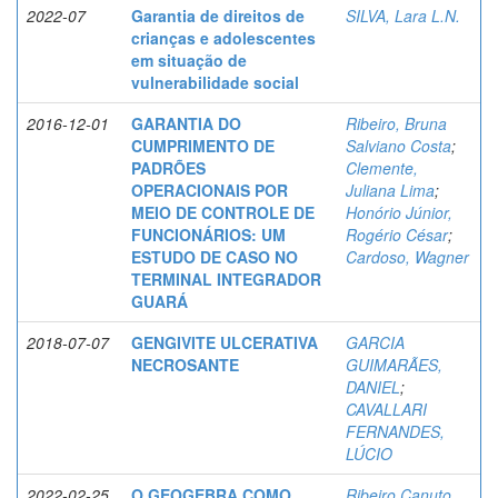
2022-07
Garantia de direitos de
SILVA, Lara L.N.
crianças e adolescentes
em situação de
vulnerabilidade social
2016-12-01
GARANTIA DO
Ribeiro, Bruna
CUMPRIMENTO DE
Salviano Costa
;
PADRÕES
Clemente,
OPERACIONAIS POR
Juliana Lima
;
MEIO DE CONTROLE DE
Honório Júnior,
FUNCIONÁRIOS: UM
Rogério César
;
ESTUDO DE CASO NO
Cardoso, Wagner
TERMINAL INTEGRADOR
GUARÁ
2018-07-07
GENGIVITE ULCERATIVA
GARCIA
NECROSANTE
GUIMARÃES,
DANIEL
;
CAVALLARI
FERNANDES,
LÚCIO
2022-02-25
O GEOGEBRA COMO
Ribeiro Canuto,