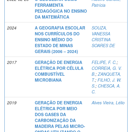
FERRAMENTA
Patrícia
PEDAGÓGICA NO ENSINO
DA MATEMÁTICA
2024
A GEOGRAFIA ESCOLAR
SOUZA,
NOS CURRÍCULOS DO
VANESSA
ENSINO MÉDIO DO
CRISTINA
ESTADO DE MINAS
SOARES DE
GERAIS (2006 – 2024)
2017
GERAÇÃO DE ENERGIA
FELIPE, F. C.
;
ELÉTRICA POR CÉLULA
CORREIA, G. V.
COMBUSTÍVEL
B.
;
ZANQUETA,
MICROBIANA
T.
;
FILHO, J. W.
S.
;
CHESCA, A.
C.
2019
GERAÇÃO DE ENERGIA
Alves Vieira, Lélio
ELÉTRICA POR MEIO
DOS GASES DA
CARBONIZAÇÃO DA
MADEIRA PELAS MICRO-