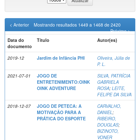
< Anterior
Mostrando resultados 1449 a 1468 de 2420
Próximo >
Data do
Título
Autor(es)
documento
2019-12
Jardim de Infância PHI
Oliveira, Júlia de
P. L.
2021-07-01
JOGO DE
SILVA, PATRÍCIA
ENTRETENIMENTO:OINK
GABRIELA
OINK ADVENTURE
ROSA
;
LEITE,
FELIPE DA SILVA
2018-12-07
JOGO DE PETECA: A
CARVALHO,
MOTIVAÇÃO PARA A
DANIEL
;
PRÁTICA DO ESPORTE
RIBEIRO,
DOUGLAS
;
BIZINOTO,
VONER