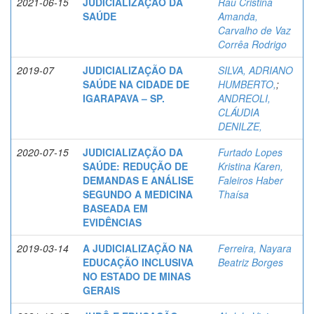
2021-06-15
JUDICIALIZAÇÃO DA
Rau Cristina
SAÚDE
Amanda,
Carvalho de Vaz
Corrêa Rodrigo
2019-07
JUDICIALIZAÇÃO DA
SILVA, ADRIANO
SAÚDE NA CIDADE DE
HUMBERTO,
;
IGARAPAVA – SP.
ANDREOLI,
CLÁUDIA
DENILZE,
2020-07-15
JUDICIALIZAÇÃO DA
Furtado Lopes
SAÚDE: REDUÇÃO DE
Kristina Karen,
DEMANDAS E ANÁLISE
Faleiros Haber
SEGUNDO A MEDICINA
Thaísa
BASEADA EM
EVIDÊNCIAS
2019-03-14
A JUDICIALIZAÇÃO NA
Ferreira, Nayara
EDUCAÇÃO INCLUSIVA
Beatriz Borges
NO ESTADO DE MINAS
GERAIS