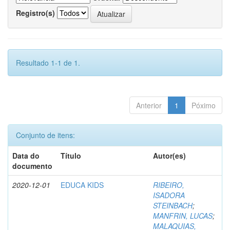
Registro(s)
Resultado 1-1 de 1.
Anterior
1
Póximo
Conjunto de itens:
Data do
Título
Autor(es)
documento
2020-12-01
EDUCA KIDS
RIBEIRO,
ISADORA
STEINBACH
;
MANFRIN, LUCAS
;
MALAQUIAS,