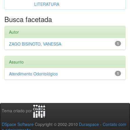
LITERATURA
Busca facetada
Autor
ZAGO BISINOTO, VANESSA
1
Assunto
Atendimento Odontológico
1
Tema criado por
DSpace Software
Copyright © 2002-2010
Duraspace
-
Contato com