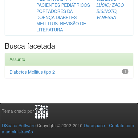
PACIENTES PEDIÁTRICOS
LÚCIO
;
ZAGO
PORTADORES DA
BISINOTO,
DOENÇA DIABETES
VANESSA
MELLITUS: REVISÃO DE
LITERATURA
Busca facetada
Assunto
Diabetes Mellitus tipo 2
1
Tema criado por
DSpace Software
Copyright © 2002-2010
Duraspace
-
Contato com
a administração