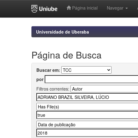
Página inicial
Navegar
Skip
navigation
Universidade de Uberaba
Página de Busca
Buscar em:
por
Filtros correntes: