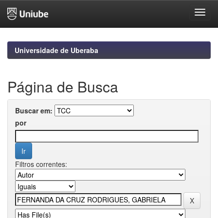
Skip
navigation
Universidade de Uberaba
Página de Busca
Buscar em:
por
Filtros correntes: