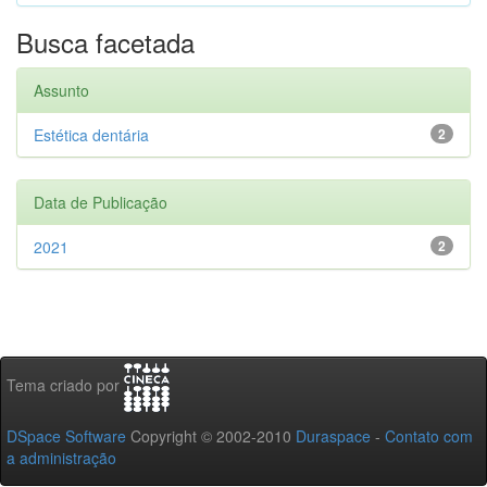
Busca facetada
Assunto
Estética dentária
2
Data de Publicação
2021
2
Tema criado por
DSpace Software
Copyright © 2002-2010
Duraspace
-
Contato com
a administração