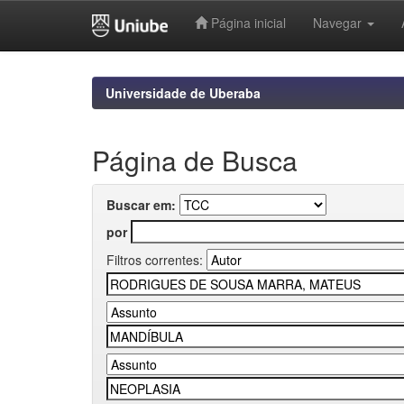
Página inicial
Navegar
Skip
navigation
Universidade de Uberaba
Página de Busca
Buscar em:
por
Filtros correntes: