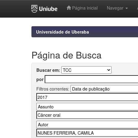
Página inicial
Navegar
Skip
navigation
Universidade de Uberaba
Página de Busca
Buscar em:
por
Filtros correntes: