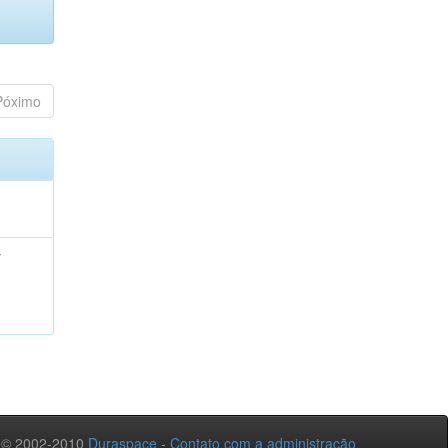
Póximo
;
 © 2002-2010
Duraspace
-
Contato com a administração