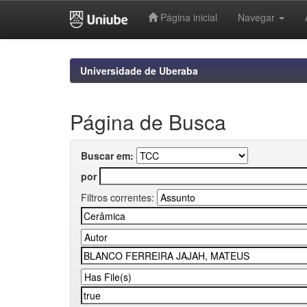
Página inicial
Navegar
Skip
navigation
Universidade de Uberaba
Página de Busca
Buscar em:
por
Filtros correntes: