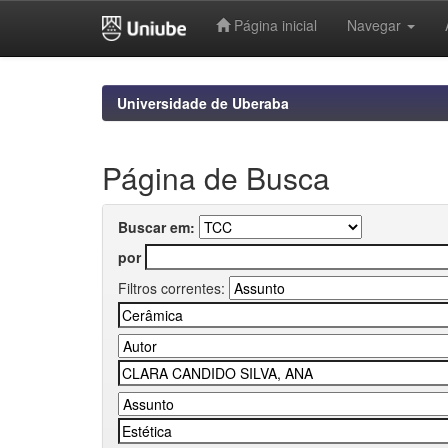
Página inicial
Navegar
Skip
navigation
Universidade de Uberaba
Página de Busca
Buscar em:
por
Filtros correntes: