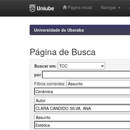
Página inicial
Navegar
Skip
navigation
Universidade de Uberaba
Página de Busca
Buscar em:
por
Filtros correntes: