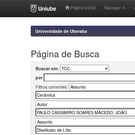
Página inicial
Navegar
Skip
navigation
Universidade de Uberaba
Página de Busca
Buscar em:
por
Filtros correntes: