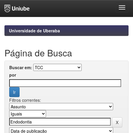
Skip
navigation
Universidade de Uberaba
Página de Busca
Buscar em:
por
Filtros correntes: