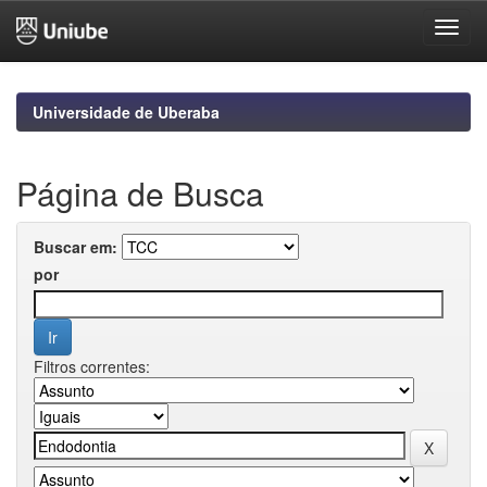
Skip
navigation
Universidade de Uberaba
Página de Busca
Buscar em:
por
Filtros correntes: