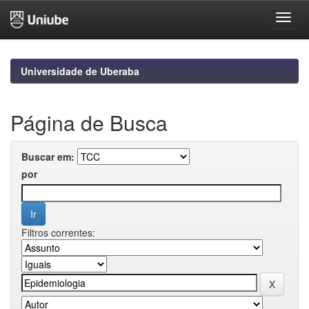
Skip
navigation
Universidade de Uberaba
Página de Busca
Buscar em:
por
Filtros correntes: