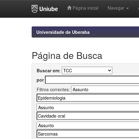
Página inicial
Navegar
Skip
navigation
Universidade de Uberaba
Página de Busca
Buscar em:
por
Filtros correntes: