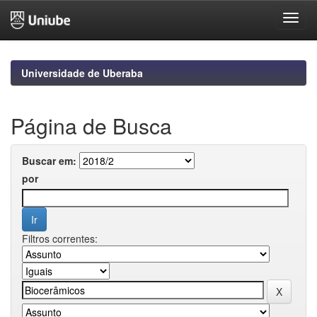
Skip
navigation
Universidade de Uberaba
Página de Busca
Buscar em:
por
Filtros correntes: