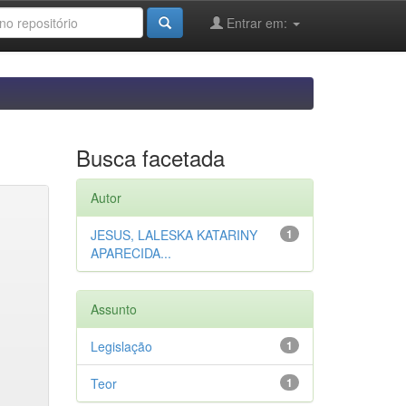
Entrar em:
Busca facetada
Autor
JESUS, LALESKA KATARINY
1
APARECIDA...
Assunto
Legislação
1
Teor
1