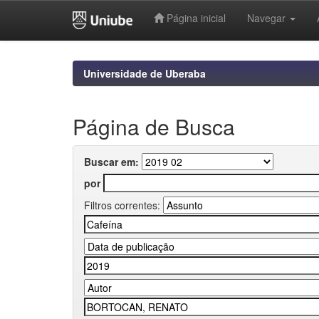
Página inicial
Navegar
Skip
navigation
Universidade de Uberaba
Página de Busca
Buscar em:
por
Filtros correntes: