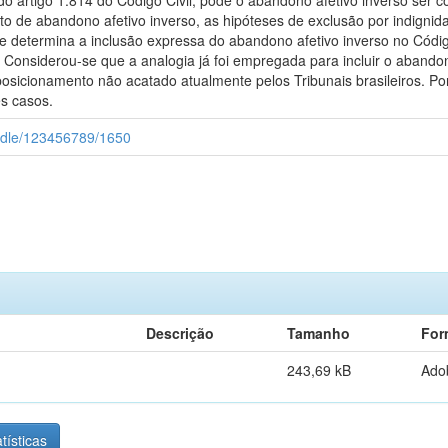
 do artigo 1.814 do Código Civil, pode o abandono afetivo inverso ser
o de abandono afetivo inverso, as hipóteses de exclusão por indignida
ue determina a inclusão expressa do abandono afetivo inverso no Código
ia. Considerou-se que a analogia já foi empregada para incluir o aband
sicionamento não acatado atualmente pelos Tribunais brasileiros. Por 
es casos.
andle/123456789/1650
Descrição
Tamanho
For
243,69 kB
Ado
tísticas