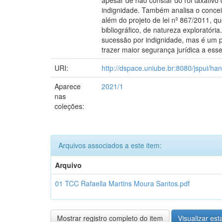
apesar de não constar do rol taxativo
indignidade. Também analisa o conceit
além do projeto de lei nº 867/2011, q
bibliográfico, de natureza exploratór
sucessão por indignidade, mas é um po
trazer maior segurança jurídica a ess
URI:
http://dspace.uniube.br:8080/jspui/h
Aparece
2021/1
nas
coleções:
Arquivos associados a este item:
Arquivo
01 TCC Rafaella Martins Moura Santos.pdf
Mostrar registro completo do item
Visualizar esta