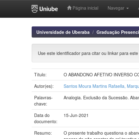
Página inicial
Navegar
Skip
navigation
Universidade de Uberaba
Graduação Presenci
Use este identificador para citar ou linkar para este
Título:
O ABANDONO AFETIVO INVERSO C
Autor(es):
Santos Moura Martins Rafaella, Marq
Palavras-
Analogia. Exclusão da Sucessão. Aban
chave:
Data do
15-Jun-2021
documento:
Resumo:
O presente trabalho questiona o aband