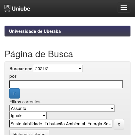
Skip
navigation
Universidade de Uberaba
Página de Busca
Buscar em:
por
Filtros correntes:
Retornar valores