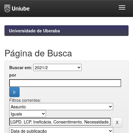
Skip
navigation
Universidade de Uberaba
Página de Busca
Buscar em:
por
Filtros correntes: