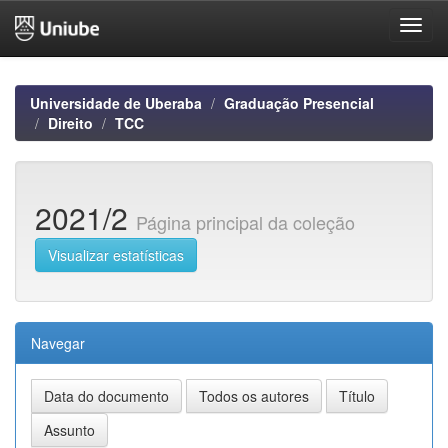
Skip
navigation
Universidade de Uberaba
Graduação Presencial
Direito
TCC
2021/2
Página principal da coleção
Visualizar estatísticas
Navegar