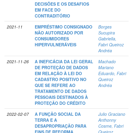
DECISÕES E OS DESAFIOS
EM FACE DO
CONTRADITÓRIO
2021-11
EMPRÉSTIMO CONSIGNADO
Borges
NÃO AUTORIZADO POR
Sucupira
CONSUMIDORES
Gabriella,
HIPERVULNERÁVEIS
Fabri Queiroz
Andréa
2021-11-26
A INEFICÁCIA DA LEI GERAL
Machado
DE PROTEÇÃO DE DADOS
Mariano
EM RELAÇÃO À LEI DO
Eduardo, Fabri
CADASTRO POSITIVO NO
Queiroz
QUE SE REFERE AO
Andréa
TRATAMENTO DE DADOS
PESSOAIS DESTINADOS À
PROTEÇÃO DO CRÉDITO
2022-02-07
A FUNÇÃO SOCIAL DA
Julio Graciano
TERRA E A
Anthonny
DESAPROPRIAÇÃO PARA
Cosme, Fabri
FINS DE REFORMA
Queiroz