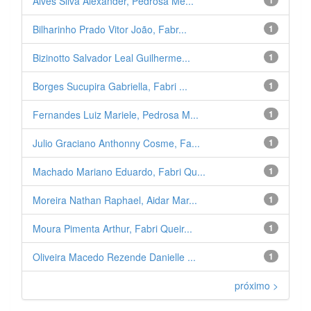
Alves Silva Alexander, Pedrosa Me...
1
Bilharinho Prado Vitor João, Fabr...
1
Bizinotto Salvador Leal Guilherme...
1
Borges Sucupira Gabriella, Fabri ...
1
Fernandes Luiz Mariele, Pedrosa M...
1
Julio Graciano Anthonny Cosme, Fa...
1
Machado Mariano Eduardo, Fabri Qu...
1
Moreira Nathan Raphael, Aidar Mar...
1
Moura Pimenta Arthur, Fabri Queir...
1
Oliveira Macedo Rezende Danielle ...
1
próximo >