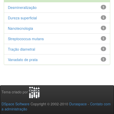
Desmineralização
1
Dureza superficial
1
Nanotecnologia
1
Streptococcus mutans
1
Tração diametral
1
Vanadato de prata
1
Tema criado por
DSpace Software
Copyright © 2002-2010
Duraspace
-
Contato com
a administração