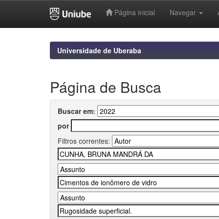
Página inicial
Navegar
Skip
navigation
Universidade de Uberaba
Página de Busca
Buscar em:
por
Filtros correntes: