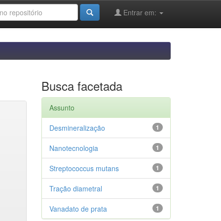
Entrar em:
Busca facetada
Assunto
Desmineralização
1
Nanotecnologia
1
Streptococcus mutans
1
Tração diametral
1
Vanadato de prata
1