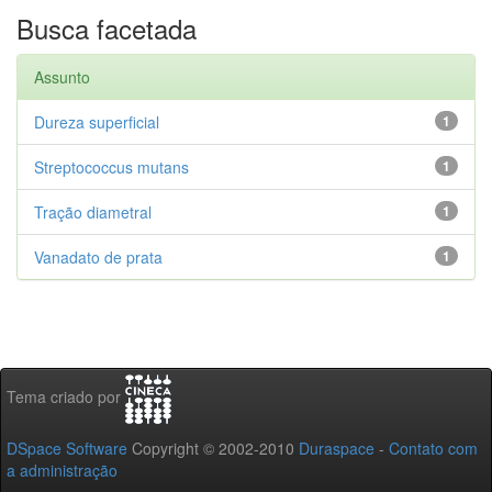
Busca facetada
Assunto
Dureza superficial
1
Streptococcus mutans
1
Tração diametral
1
Vanadato de prata
1
Tema criado por
DSpace Software
Copyright © 2002-2010
Duraspace
-
Contato com
a administração