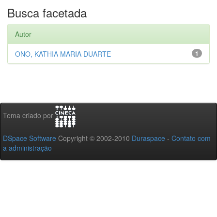
Busca facetada
Autor
ONO, KATHIA MARIA DUARTE
1
Tema criado por
DSpace Software
Copyright © 2002-2010
Duraspace
-
Contato com
a administração