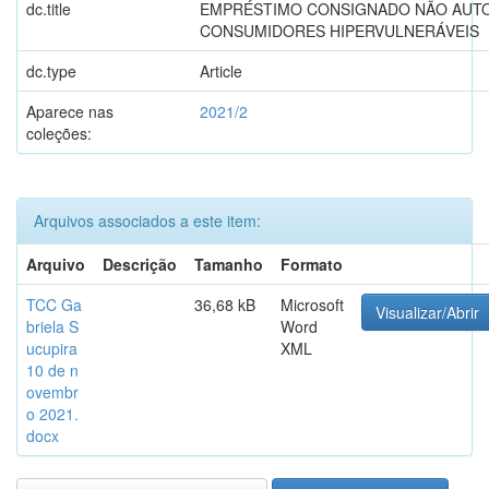
dc.title
EMPRÉSTIMO CONSIGNADO NÃO AUT
CONSUMIDORES HIPERVULNERÁVEIS
dc.type
Article
Aparece nas
2021/2
coleções:
Arquivos associados a este item:
Arquivo
Descrição
Tamanho
Formato
TCC Ga
36,68 kB
Microsoft
Visualizar/Abrir
briela S
Word
ucupira
XML
10 de n
ovembr
o 2021.
docx