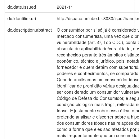
dc.date.issued
2021-11
dc.identifier.uri
http://dspace.uniube.br:8080/jspui/hand
dc.description.abstract
O consumidor por si só já é considerado 
mercado consumerista, uma vez que o pri
vulnerabilidade (art. 4º, I do CDC), cont
absoluta de aplicabilidade/veracidade, d
reconhecido perante três âmbitos distinto
econômico, técnico e jurídico, pois, nota
fornecedor é quem detém com superiorid
poderes e conhecimentos, se comparado
Quando analisamos um consumidor idos
identificar de prontidão várias desigualda
ser considerado um consumidor vulneráv
Código de Defesa do Consumidor, e segu
condição biológica mais frágil, reiterada 
Idoso. E justamente sobre essa ótica, o p
pretende analisar e discorrer sobre a hip
dos consumidores idosos nas relações 
como a forma que eles são afetados por p
mais frequentemente que um consumidor