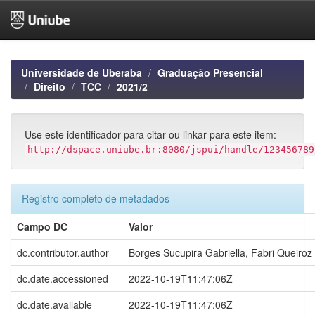
Skip
navigation
Universidade de Uberaba
Graduação Presencial
Direito
TCC
2021/2
Use este identificador para citar ou linkar para este item:
http://dspace.uniube.br:8080/jspui/handle/123456789
Registro completo de metadados
Campo DC
Valor
dc.contributor.author
Borges Sucupira Gabriella, Fabri Queiroz
dc.date.accessioned
2022-10-19T11:47:06Z
dc.date.available
2022-10-19T11:47:06Z