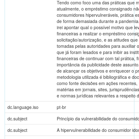
Tendo como foco uma das práticas que m
atualmente, o empréstimo consignado nã
consumidores hipervulneráveis, prática e
de forma demasiada durante a pandemia.
irei apontar qual o possível motivo que lev
financeiras a realizar o empréstimo cons
solicitação/autorização, e as atitudes qu
tomadas pelas autoridades para auxiliar
que já foram lesados e para inibir as insti
financeiras de continuar com tal prática, 
importância da publicidade deste assunto
de alcançar os objetivos e enriquecer o pr
metodologia utilizada é bibliográfica e d
como fonte decisões em ações recentes, 
matérias em jornais, sites, jurisprudênci
e normas jurídicas relevantes a respeito 
dc.language.iso
pt-br
dc.subject
Princípio da vulnerabilidade do consumid
dc.subject
A hipervulnerabilidade do consumidor ido