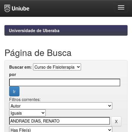
Skip
navigation
Universidade de Uberaba
Página de Busca
Buscar em:
por
Filtros correntes: