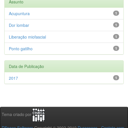
Assunto
Acupuntura
1
Dor lombar
1
Liberação miofascial
1
Ponto gatilho
1
Data de Publicação
2017
1
Tema criado por
DSpace Software
Copyright © 2002-2010
Duraspace
-
Contato com