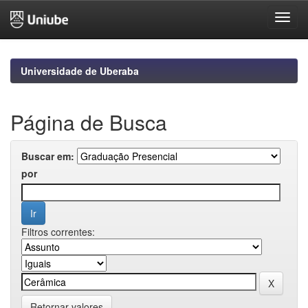
Skip
navigation
Universidade de Uberaba
Página de Busca
Buscar em:
por
Filtros correntes:
Retornar valores