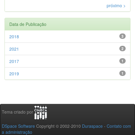
próximo >
Data de Publicação
2018
3
2021
2
2017
1
2019
1
Tema criado por
DSpace Software
Copyright © 2002-2010
Duraspace
-
Contato com
a administração