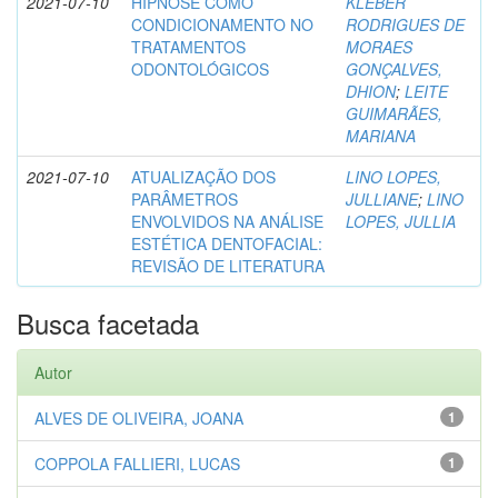
2021-07-10
HIPNOSE COMO
KLEBER
CONDICIONAMENTO NO
RODRIGUES DE
TRATAMENTOS
MORAES
ODONTOLÓGICOS
GONÇALVES,
DHION
;
LEITE
GUIMARÃES,
MARIANA
2021-07-10
ATUALIZAÇÃO DOS
LINO LOPES,
PARÂMETROS
JULLIANE
;
LINO
ENVOLVIDOS NA ANÁLISE
LOPES, JULLIA
ESTÉTICA DENTOFACIAL:
REVISÃO DE LITERATURA
Busca facetada
Autor
ALVES DE OLIVEIRA, JOANA
1
COPPOLA FALLIERI, LUCAS
1