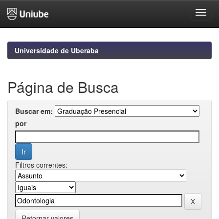
Skip
navigation
Universidade de Uberaba
Página de Busca
Buscar em:
por
Filtros correntes:
Retornar valores