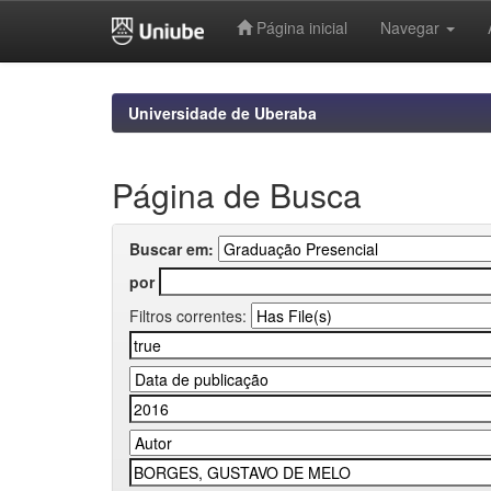
Página inicial
Navegar
Skip
navigation
Universidade de Uberaba
Página de Busca
Buscar em:
por
Filtros correntes: