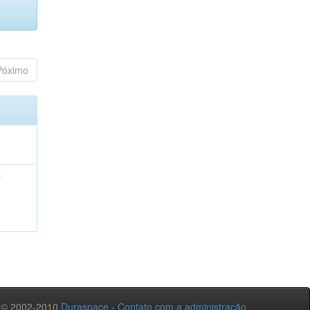
Póximo
;
 © 2002-2010
Duraspace
-
Contato com a administração