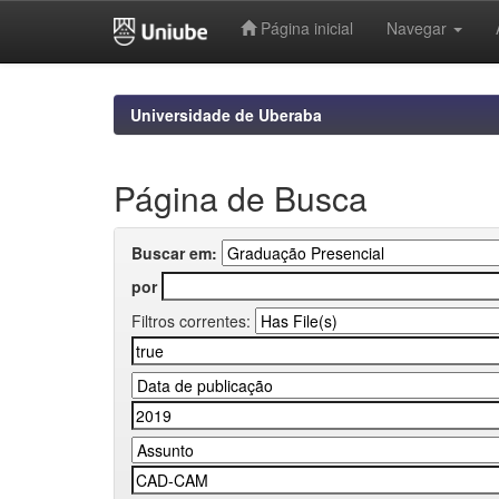
Página inicial
Navegar
Skip
navigation
Universidade de Uberaba
Página de Busca
Buscar em:
por
Filtros correntes: